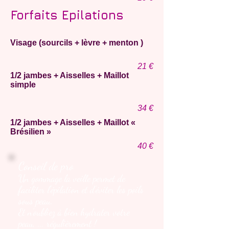
Forfaits Epilations
Visage (sourcils + lèvre + menton )
21
€
1/2 jambes + Aisselles + Maillot
simple
34
€
1/2 jambes + Aisselles + Maillot «
Brésilien »
40
€
Conseil de pro
Un gommage la veille permet de
faciliter l'épilation et d'éviter les poils
sous peau.
Et n'oubliez à bien hydrater votre
peau, ... régulièrement !