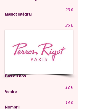
23
€
Maillot intégral
25
€
Bas du dos
12
€
Ventre
14
€
Nombril