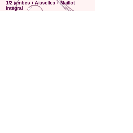
1/2 jambes + Aisselles + Maillot
intégral
47
€
Jambes complètes + Aisselles +
Maillot simple
41
€
Jambes complètes + Aisselles +
Maillot « Brésilien »
48
€
Jambes complètes + Aisselles +
Maillot semi-intégral
52
€
Jambes complètes + Aisselles +
Maillot intégral
54
€
Cuisses à la place des 1/2 jambes
+2
€