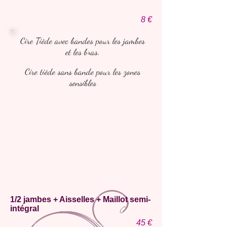
8
€
Cire Tiède avec bandes pour les jambes
et les bras.
Cire tiède sans bande pour les zones
sensibles
1/2 jambes + Aisselles + Maillot semi-
intégral
45
€