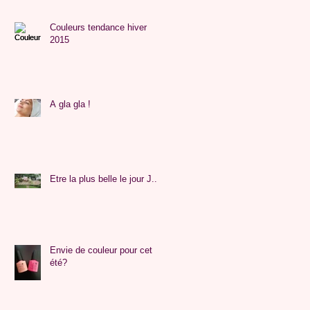
Couleurs tendance hiver
2015
A gla gla !
Etre la plus belle le jour J...
Envie de couleur pour cet
été?