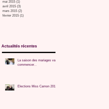
mai 2015
(1)
1 post
avril 2015
(3)
3 posts
mars 2015
(2)
2 posts
février 2015
(1)
1 post
Actualités récentes
La saison des mariages va
commencer...
Elections Miss Carnon 2016