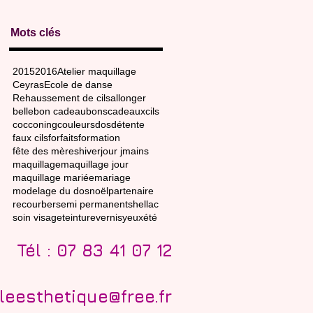
Mots clés
2015
2016
Atelier maquillage
Ceyras
Ecole de danse
Rehaussement de cils
allonger
belle
bon cadeau
bons
cadeaux
cils
cocconing
couleurs
dos
détente
faux cils
forfaits
formation
fête des mères
hiver
jour j
mains
maquillage
maquillage jour
maquillage mariée
mariage
modelage du dos
noël
partenaire
recourber
semi permanent
shellac
soin visage
teinture
vernis
yeux
été
Tél :
07 83 41 07 12
lleesthetique@free.fr